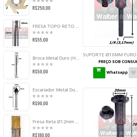
0%
R$250,00
FRESA TOPO RETO 9,0MM DIN 844 HSS (4C) X 20MM X 72MM X 10MM. (FTR0754)
Rating:
0%
R$55,00
Broca Metal Duro (Hrc45) 2,5mm X 14mm X 40mm. (Ftr803)
PREÇO SOB CONSU
Rating:
0%
R$50,00
Whatsapp
Escariador Metal Duro Ø10mm (60º). (Ftr279)
Rating:
0%
R$90,00
Fresa Reta Ø12mm X 30mm Corte X 70mm Total X 8,0mm Haste. (Ftr1326)
Rating:
0%
R$180,00