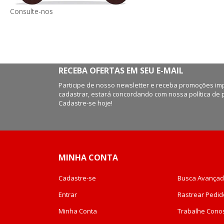
Consulte-nos
RECEBA OFERTAS EM SEU E-MAIL
Participe de nosso newsletter e receba promoções imp
cadastrar, estará concordando com nossa política de 
Cadastre-se hoje!
MINHA CONTA
Cadastre-se
Busca Avança
Entrar
Rastrear Pedid
Minha Conta
Trabalhe Cono