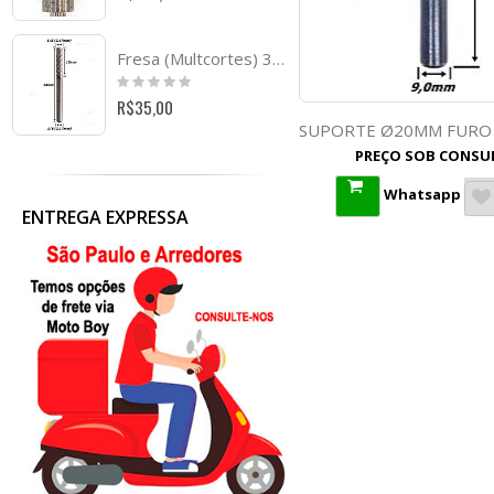
Fresa (Multcortes) 3,17mm (1/8) X 17mm Corte X 38mm Total X 3,17mm (1/8). (Ftr1135)
Rating:
0%
R$35,00
PREÇO SOB CONSU
Whatsapp
ENTREGA EXPRESSA