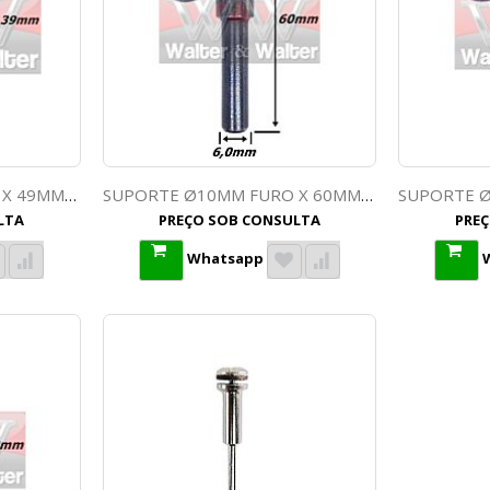
SUPORTE Ø10MM FURO X 49MM TOTAL 3,17MM (1/8) HASTE. (DS46)
SUPORTE Ø10MM FURO X 60MM TOTAL 6,0MM HASTE. (DS48)
LTA
PREÇO SOB CONSULTA
PRE
Whatsapp