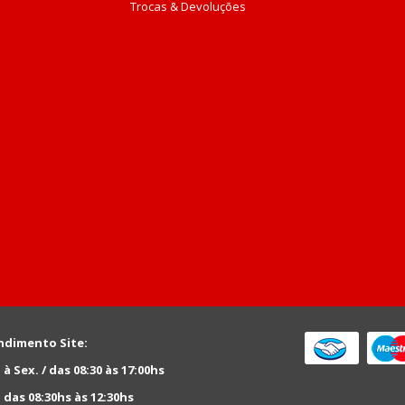
Trocas & Devoluções
ndimento Site:
 à Sex. / das 08:30 às 17:00hs
 das 08:30hs às 12:30hs