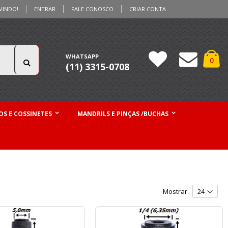
VINDO!
ENTRAR
FALE CONOSCO
CRIAR CONTA
Ca
WHATSAPP
iten
0
(11) 3315-0708
Pesquisa
S E COSSINETES
MANDRILS E PINÇAS /BUCHAS
Mostrar