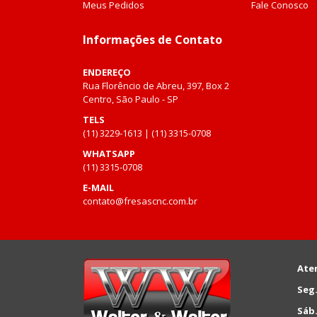
Meus Pedidos
Fale Conosco
Informações de Contato
ENDEREÇO
Rua Florêncio de Abreu, 397, Box 2
Centro, São Paulo - SP
TELS
(11) 3229-1613 | (11) 3315-0708
WHATSAPP
(11) 3315-0708
E-MAIL
contato@fresascnc.com.br
Ate
Seg.
Sáb.