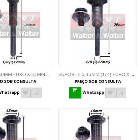
SUPORTE 5,0MM FURO X 33MM TOTAL 3,17MM (1/8) HASTE. (DS53.(DS55)
SUPORTE 6,35MM (1/4) FURO X 49MM TOTAL 3,17MM (1/8) HASTE. (DS53. (DS53)
ÇO SOB CONSULTA
PREÇO SOB CONSULTA
Whatsapp
Whatsapp