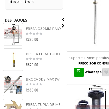
R$15,00 - R$80,00
DESTAQUES
FRESA Ø32MM RAIO 12,7MM (1/2) X 59MM X 6,0MM HASTE. (FTR0642)
Rating:
0%
R$80,00
BROCA FURA TUDO 5,0MM. (FTR334)
Suporte 1,5mm parafus
Rating:
0%
PREÇO SOB CONSU
R$20,00
Whatsapp
BROCA SDS MAX (WIDEA CRUZADA) Ø12MM X 340MM. (FTR0604)
Rating:
0%
R$68,00
FRESA TUPIA DE MESA - RETA 5,0 (Z 6) X 125 MM X 30MM FURO. (FTR1011)
Rating: