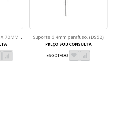
Suporte 6,4mm parafuso. (DS52)
SUPORTE Ø20MM FURO X 70MM TOTAL 9,0MM HASTE.(DS45)
LTA
PREÇO SOB CONSULTA
ESGOTADO