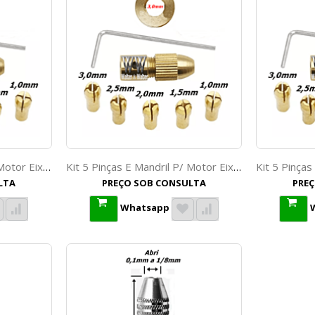
Kit 5 Pinças E Mandril P/ Motor Eixo 2,4mm. (Ftr2603)
Kit 5 Pinças E Mandril P/ Motor Eixo 3,0mm. (Ftr2599)
LTA
PREÇO SOB CONSULTA
PRE
Whatsapp