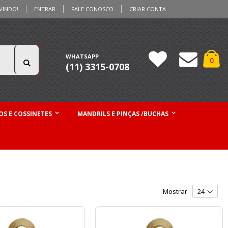
VINDO!
ENTRAR
FALE CONOSCO
CRIAR CONTA
Ca
WHATSAPP
iten
0
(11) 3315-0708
Pesquisa
S E COSSINETES
MANDRILS E PINÇAS /BUCHAS
Mostrar