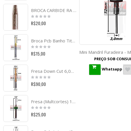
BROCA CARBIDE RA 2001/4 Ø0,5MM X 0,7MM TOPO BALL. (FTR353)
Rating:
0%
R$20,00
Broca Pcb Banho Titânio 1,2mm X 9,0mm Corte X 38mm Total X 3,17mm (1/8) Haste. (Ftr1796)
Rating:
0%
R$15,00
PREÇO SOB CONSU
Whatsapp
Fresa Down Cut 6,0mm (2c) X 32mm Corte X 60mm Total X 6,0mm Haste. (Ftr0144)
Rating:
0%
R$90,00
Fresa (Multcortes) 1,0mm X 8,0mm Corte X 38mm Total X 1/8. (Rda3141)
Rating:
0%
R$25,00