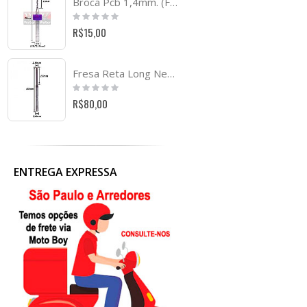
Broca Pcb 1,4mm. (FTR014)
Rating:
0%
R$15,00
Fresa Reta Long Neck 1.5mm X 50mm Total X 3.0mm Haste (Ftr2450)
Rating:
0%
R$80,00
ENTREGA EXPRESSA