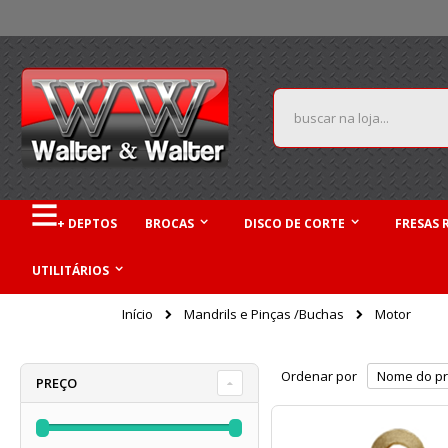
Pular
para
o
conteúdo
Pesquisa
+ DEPTOS
BROCAS
DISCO DE CORTE
FRESAS 
UTILITÁRIOS
Mandrils e Pinças /Buchas
Início
Motor
Ordenar por
PREÇO