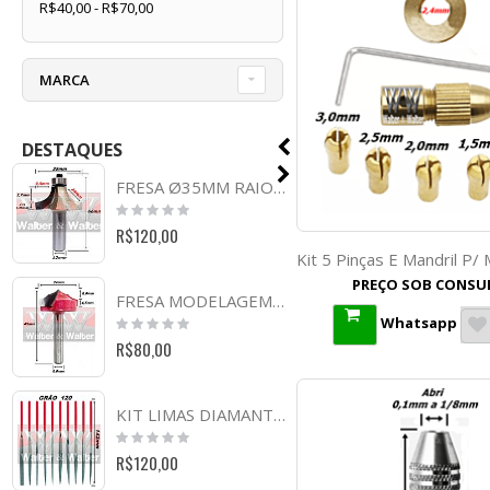
R$40,00 - R$70,00
MARCA
DESTAQUES
FRESA Ø35MM RAIO 14MM X 66MM X 12MM HASTE. (FTR0306)
Rating:
0%
R$120,00
PREÇO SOB CONSU
FRESA MODELAGEM Ø24MM X 6,0MM X 45MM X 6,0MM HASTE. (FTR755)
Rating:
Whatsapp
0%
R$80,00
KIT LIMAS DIAMANTADAS AGULHA GRÂO 120 X 142MM TOTAL. (FTR1168)
Rating:
0%
R$120,00