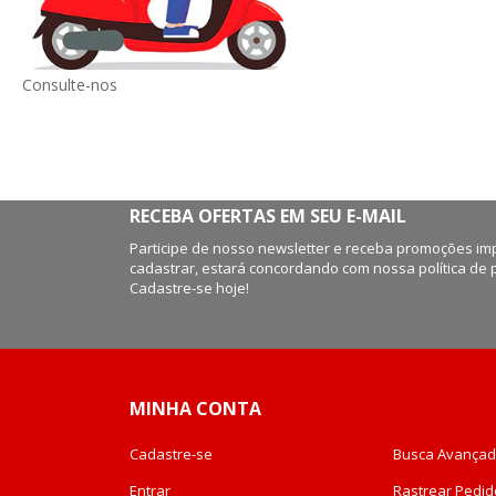
Consulte-nos
RECEBA OFERTAS EM SEU E-MAIL
Participe de nosso newsletter e receba promoções imp
cadastrar, estará concordando com nossa política de 
Cadastre-se hoje!
MINHA CONTA
Cadastre-se
Busca Avança
Entrar
Rastrear Pedid