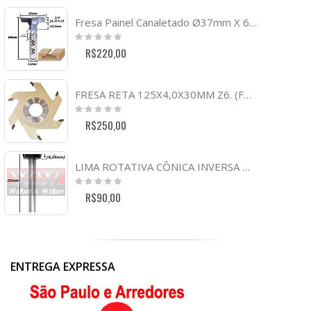
Fresa Painel Canaletado Ø37mm X 6,35mm (1/4) X 10,5mm Profundidade X 60mm Total X 12mm Haste. (Ftr821)
Rating:
0%
R$220,00
FRESA RETA 125X4,0X30MM Z6. (FTR0106)
Rating:
0%
R$250,00
LIMA ROTATIVA CÔNICA INVERSA Ø15MM X 6,35MM ÁREA DE CORTE. (FTR201)
Rating:
0%
R$90,00
ENTREGA EXPRESSA