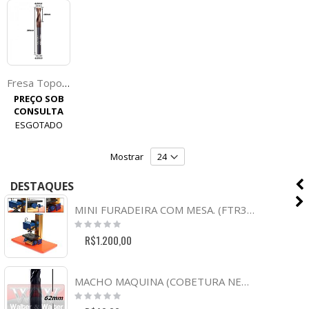
Fresa Topo Reto 4,0mm (Hrc55) (2c) X 10mm X 50mm X 4,0mm. (Ftr1984)
PREÇO SOB
CONSULTA
ESGOTADO
Mostrar
DESTAQUES
MINI FURADEIRA COM MESA. (FTR3002)
Rating:
0%
R$1.200,00
MACHO MAQUINA (COBETURA NEGRA) (HSS) (HELICOIDAL) 5,0MM PASSO 0,8MM. (FTR0132)
Rating:
0%