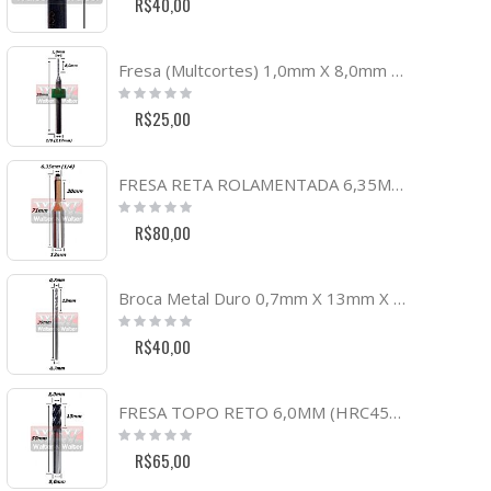
R$40,00
Fresa (Multcortes) 1,0mm X 8,0mm Corte X 38mm Total X 1/8. (Ftr3142)
Rating:
0%
R$25,00
FRESA RETA ROLAMENTADA 6,35MM (1/4) X 20MM ÁREA DE CORTE X 71MM TOTAL X 12MM HASTE. (FTR0209)
Rating:
0%
R$80,00
Broca Metal Duro 0,7mm X 13mm X 39mm. (Ftr3010)
Rating:
0%
R$40,00
FRESA TOPO RETO 6,0MM (HRC45) (4C) X 15MM X 5OMM X 6,0MM. (FTR520)
Rating:
0%
R$65,00