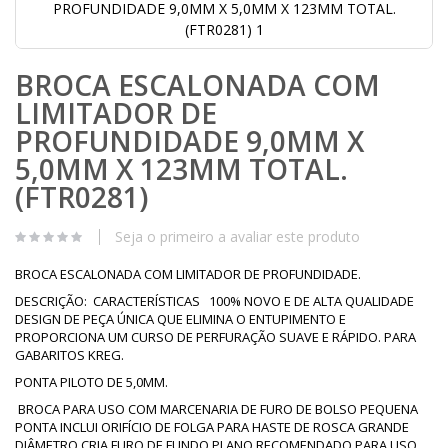
PROFUNDIDADE 9,0MM X 5,0MM X 123MM TOTAL.
(FTR0281) 1
Saltar
BROCA ESCALONADA COM
para
o
LIMITADOR DE
início
da
PROFUNDIDADE 9,0MM X
Galeria
5,0MM X 123MM TOTAL.
de
imagens
(FTR0281)
Seja o primeiro a avaliar este produto
BROCA ESCALONADA COM LIMITADOR DE PROFUNDIDADE.
DESCRIÇÃO: CARACTERÍSTICAS 100% NOVO E DE ALTA QUALIDADE
DESIGN DE PEÇA ÚNICA QUE ELIMINA O ENTUPIMENTO E
PROPORCIONA UM CURSO DE PERFURAÇÃO SUAVE E RÁPIDO. PARA
GABARITOS KREG.
PONTA PILOTO DE 5,0MM.
BROCA PARA USO COM MARCENARIA DE FURO DE BOLSO PEQUENA
PONTA INCLUI ORIFÍCIO DE FOLGA PARA HASTE DE ROSCA GRANDE
DIÂMETRO CRIA FURO DE FUNDO PLANO RECOMENDADO PARA USO