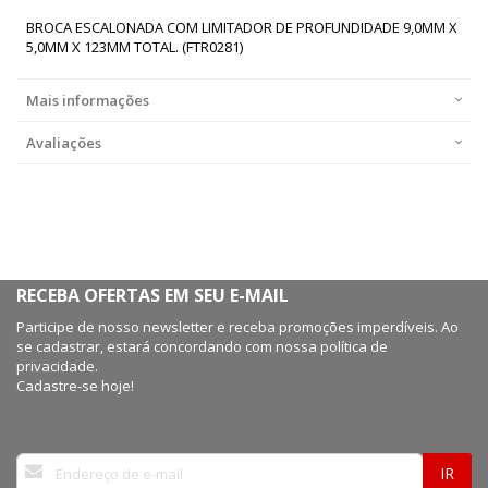
BROCA ESCALONADA COM LIMITADOR DE PROFUNDIDADE 9,0MM X
5,0MM X 123MM TOTAL. (FTR0281)
Mais informações
Avaliações
RECEBA OFERTAS EM SEU E-MAIL
Participe de nosso newsletter e receba promoções imperdíveis. Ao
se cadastrar, estará concordando com nossa política de
privacidade.
Cadastre-se hoje!
Inscreva-
IR
se