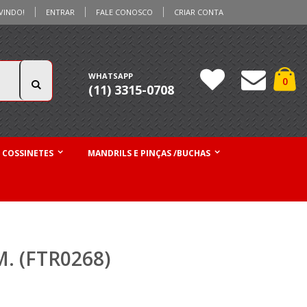
VINDO!
ENTRAR
FALE CONOSCO
CRIAR CONTA
Ca
WHATSAPP
iten
0
(11) 3315-0708
Pesquisa
 COSSINETES
MANDRILS E PINÇAS /BUCHAS
 (FTR0268)