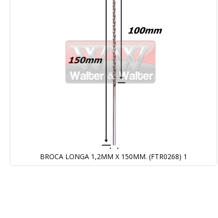
Galeria
de
imagens
BROCA LONGA 1,2MM X 150MM. (FTR0268) 1
Saltar
para
o
início
da
Galeria