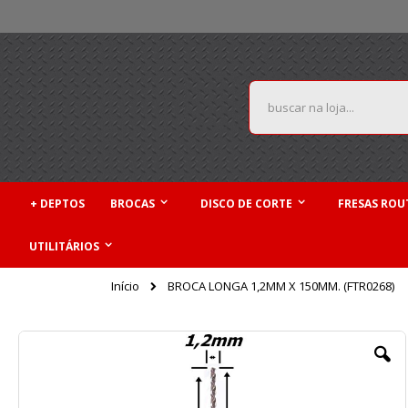
Pular
para
o
conteúdo
Pesquisa
+ DEPTOS
BROCAS
DISCO DE CORTE
FRESAS ROU
UTILITÁRIOS
Início
BROCA LONGA 1,2MM X 150MM. (FTR0268)
Pular
para
o
final
da