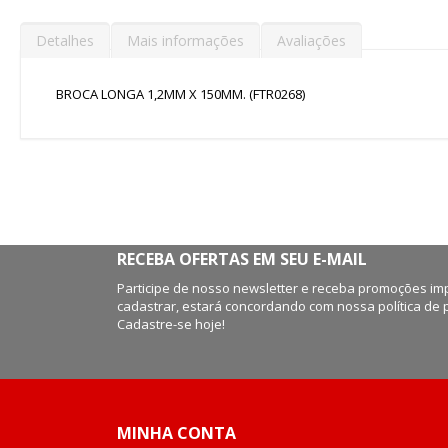
de
imagens
Detalhes
Mais informações
Avaliações
BROCA LONGA 1,2MM X 150MM. (FTR0268)
RECEBA OFERTAS EM SEU E-MAIL
Participe de nosso newsletter e receba promoções imp
cadastrar, estará concordando com nossa política de 
Cadastre-se hoje!
MINHA CONTA