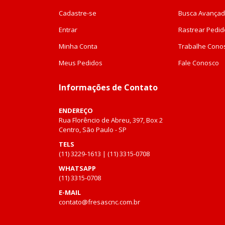
Cadastre-se
Busca Avança
Entrar
Rastrear Pedid
Minha Conta
Trabalhe Cono
Meus Pedidos
Fale Conosco
Informações de Contato
ENDEREÇO
Rua Florêncio de Abreu, 397, Box 2
Centro, São Paulo - SP
TELS
(11) 3229-1613 | (11) 3315-0708
WHATSAPP
(11) 3315-0708
E-MAIL
contato@fresascnc.com.br