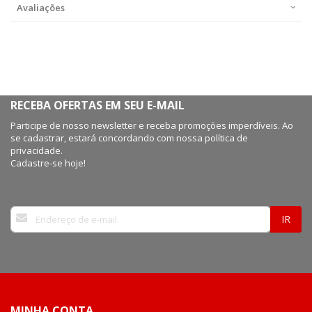
Avaliações
RECEBA OFERTAS EM SEU E-MAIL
Participe de nosso newsletter e receba promoções imperdíveis. Ao
se cadastrar, estará concordando com nossa política de
privacidade.
Cadastre-se hoje!
Inscreva-
IR
se
na
nossa
Newsletter:
MINHA CONTA