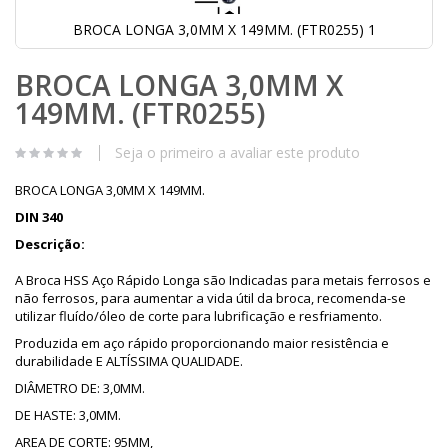
BROCA LONGA 3,0MM X 149MM. (FTR0255) 1
Saltar
BROCA LONGA 3,0MM X
para
o
149MM. (FTR0255)
início
da
Galeria
Seja o primeiro a avaliar este produto
de
imagens
BROCA LONGA 3,0MM X 149MM.
DIN 340
Descrição:
A Broca HSS Aço Rápido Longa são Indicadas para metais ferrosos e
não ferrosos, para aumentar a vida útil da broca, recomenda-se
utilizar fluído/óleo de corte para lubrificação e resfriamento.
Produzida em aço rápido proporcionando maior resistência e
durabilidade E ALTÍSSIMA QUALIDADE.
DIÂMETRO DE: 3,0MM.
DE HASTE: 3,0MM.
AREA DE CORTE: 95MM,