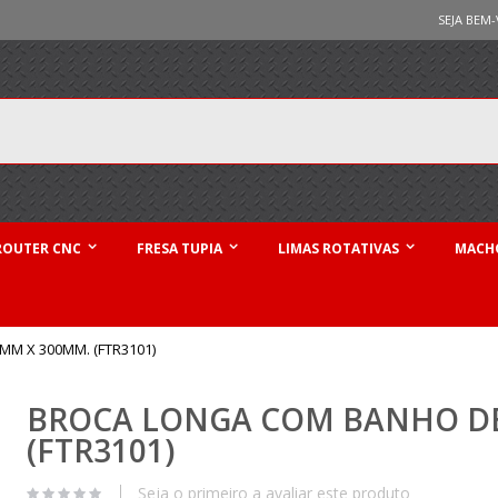
SEJA BEM-
ROUTER CNC
FRESA TUPIA
LIMAS ROTATIVAS
MACHO
M X 300MM. (FTR3101)
BROCA LONGA COM BANHO DE
(FTR3101)
Seja o primeiro a avaliar este produto