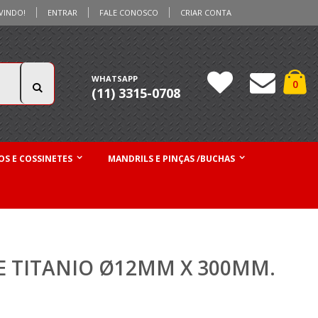
VINDO!
ENTRAR
FALE CONOSCO
CRIAR CONTA
Ca
WHATSAPP
iten
0
(11) 3315-0708
Pesquisa
S E COSSINETES
MANDRILS E PINÇAS /BUCHAS
 TITANIO Ø12MM X 300MM.