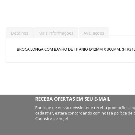
de
imagens
Detalhes
Mais informações
Avaliações
BROCA LONGA COM BANHO DE TITANIO Ø12MM X 300MM. (FTR310
RECEBA OFERTAS EM SEU E-MAIL
Participe de nosso newsletter e receba promoções imp
cadastrar, estará concordando com nossa política de 
Cadastre-se hoje!