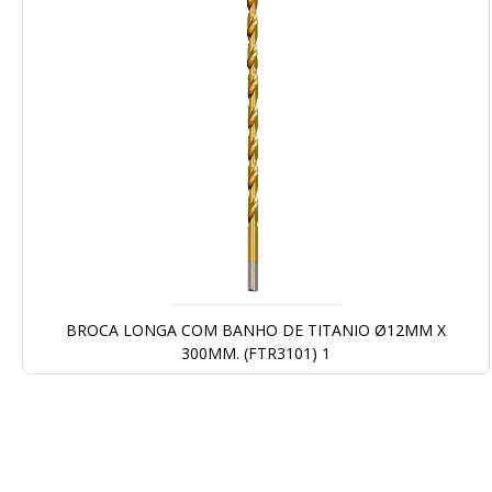
Galeria
de
imagens
BROCA LONGA COM BANHO DE TITANIO Ø12MM X
300MM. (FTR3101) 1
Saltar
para
o
início
da
Galeria