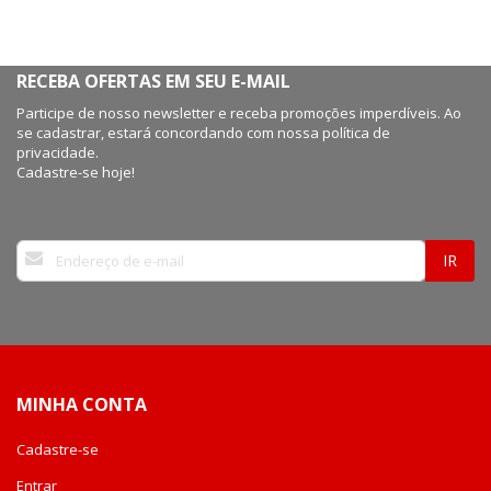
RECEBA OFERTAS EM SEU E-MAIL
Participe de nosso newsletter e receba promoções imperdíveis. Ao
se cadastrar, estará concordando com nossa política de
privacidade.
Cadastre-se hoje!
Inscreva-
IR
se
na
nossa
Newsletter:
MINHA CONTA
Cadastre-se
Entrar