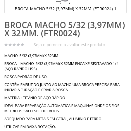
BROCA MACHO 5/32 (3,97MM) X 32MM. (FTR0024) 1
Saltar
BROCA MACHO 5/32 (3,97MM)
para
o
X 32MM. (FTR0024)
início
da
Galeria
Seja o primeiro a avaliar este produto
de
imagens
MACHO 5/32 (3,97MM) X 32MM
BROCA – MACHO 5/32 (3,97MM) X 32MM ENCAIXE SEXTAVADO 1/4
(AÇO RÁPIDO HSS)
ROSCA PADRÃO DE USO.
CONTÉM EMBUTIDO JUNTO AO MACHO UMA BROCA PRECISA PARA
INICIAR A FURAÇÃO E CRIAR A ROSCA.
MATERIAL: TITÂNIO DE AÇO RÁPIDO
IDEAL PARA REPARAÇÃO AUTOMÁTICA E MÁQUINAS ONDE OS FIOS
MÉTRICOS SÃO ESPECIFICADOS
ADEQUADO PARA METAIS EM GERAL, ALUMÍNIO E FERRO.
UTILIZAR EM BAIXA ROTAÇÃO.