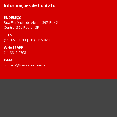
Informações de Contato
ENDEREÇO
Rua Florêncio de Abreu, 397, Box 2
Centro, São Paulo - SP
TELS
(11) 3229-1613 | (11) 3315-0708
WHATSAPP
(11) 3315-0708
E-MAIL
contato@fresascnc.com.br