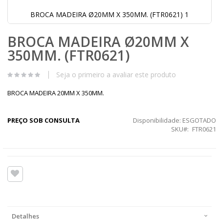
BROCA MADEIRA Ø20MM X 350MM. (FTR0621) 1
Saltar
BROCA MADEIRA Ø20MM X
para
o
350MM. (FTR0621)
início
da
Galeria
Seja o primeiro a avaliar este produto
de
imagens
BROCA MADEIRA 20MM X 350MM.
PREÇO SOB CONSULTA
Disponibilidade:
ESGOTADO
SKU
FTR0621
Detalhes