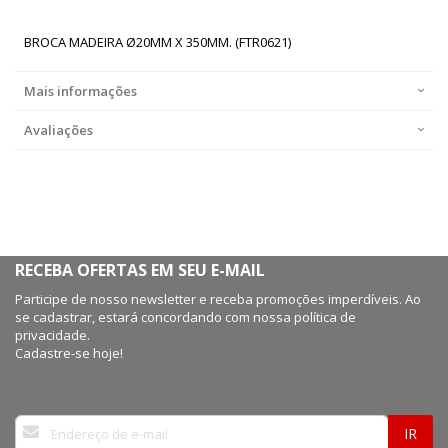
BROCA MADEIRA Ø20MM X 350MM. (FTR0621)
Mais informações
Avaliações
RECEBA OFERTAS EM SEU E-MAIL
Participe de nosso newsletter e receba promoções imperdíveis. Ao
se cadastrar, estará concordando com nossa política de
privacidade.
Cadastre-se hoje!
Inscreva-
IR
se