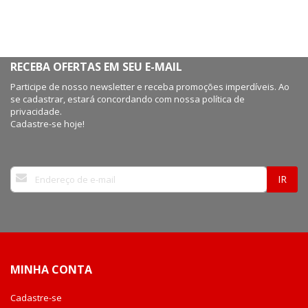
RECEBA OFERTAS EM SEU E-MAIL
Participe de nosso newsletter e receba promoções imperdíveis. Ao
se cadastrar, estará concordando com nossa política de
privacidade.
Cadastre-se hoje!
Inscreva-
IR
se
na
nossa
Newsletter:
MINHA CONTA
Cadastre-se