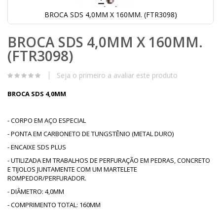
BROCA SDS 4,0MM X 160MM. (FTR3098)
Saltar
BROCA SDS 4,0MM X 160MM.
para
o
(FTR3098)
início
da
Galeria
Seja o primeiro a avaliar este produto
de
imagens
BROCA SDS 4,0MM
- CORPO EM AÇO ESPECIAL
- PONTA EM CARBONETO DE TUNGSTÊNIO (METAL DURO)
- ENCAIXE SDS PLUS
- UTILIZADA EM TRABALHOS DE PERFURAÇÃO EM PEDRAS, CONCRETO
E TIJOLOS JUNTAMENTE COM UM MARTELETE
ROMPEDOR/PERFURADOR.
- DIÂMETRO: 4,0MM
- COMPRIMENTO TOTAL: 160MM