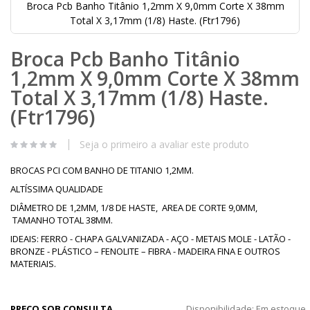
Broca Pcb Banho Titânio 1,2mm X 9,0mm Corte X 38mm
Total X 3,17mm (1/8) Haste. (Ftr1796)
Saltar
Broca Pcb Banho Titânio
para
o
1,2mm X 9,0mm Corte X 38mm
início
da
Total X 3,17mm (1/8) Haste.
Galeria
(Ftr1796)
de
imagens
Seja o primeiro a avaliar este produto
BROCAS PCI COM BANHO DE TITANIO 1,2MM.
ALTÍSSIMA QUALIDADE
DIÂMETRO DE 1,2MM, 1/8 DE HASTE, AREA DE CORTE 9,0MM,
TAMANHO TOTAL 38MM.
IDEAIS: FERRO - CHAPA GALVANIZADA - AÇO - METAIS MOLE - LATÃO -
BRONZE - PLÁSTICO – FENOLITE – FIBRA - MADEIRA FINA E OUTROS
MATERIAIS.
PREÇO SOB CONSULTA
Disponibilidade:
Em estoque