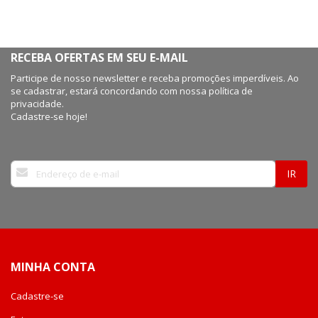
RECEBA OFERTAS EM SEU E-MAIL
Participe de nosso newsletter e receba promoções imperdíveis. Ao
se cadastrar, estará concordando com nossa política de
privacidade.
Cadastre-se hoje!
Inscreva-
IR
se
na
nossa
Newsletter:
MINHA CONTA
Cadastre-se