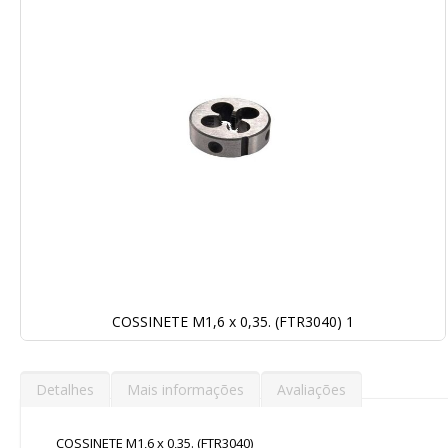
Galeria
de
imagens
COSSINETE M1,6 x 0,35. (FTR3040) 1
Saltar
para
o
Detalhes
Mais informações
Avaliações
início
da
Galeria
COSSINETE M1,6 x 0,35. (FTR3040)