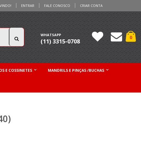
VINDO!
ENTRAR
FALE CONOSCO
CRIAR CONTA
Ca
WHATSAPP
iten
0
(11) 3315-0708
Pesquisa
S E COSSINETES
MANDRILS E PINÇAS /BUCHAS
40)