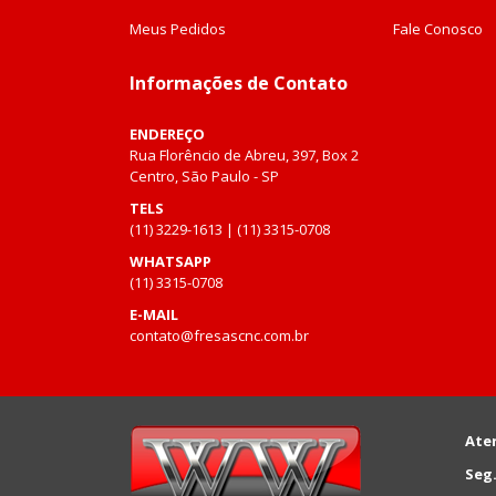
Meus Pedidos
Fale Conosco
Informações de Contato
ENDEREÇO
Rua Florêncio de Abreu, 397, Box 2
Centro, São Paulo - SP
TELS
(11) 3229-1613 | (11) 3315-0708
WHATSAPP
(11) 3315-0708
E-MAIL
contato@fresascnc.com.br
Ate
Seg.