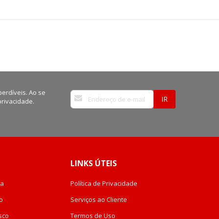
erdíveis. Ao se
Inscreva-
IR
privacidade.
se
na
nossa
Newsletter:
LINKS ÚTEIS
da
Política de Privacidade
o
Serviços ao Cliente
sco
Termos de Uso