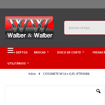
Pular
para
o
conteúdo
Pesquisa
+ DEPTOS
BROCAS
DISCO DE CORTE
FRESAS 
UTILITÁRIOS
Início
COSSINETE M1,6 x 0,35. (FTR3040)
Pular
para
o
final
da