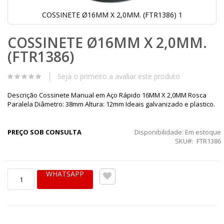
COSSINETE Ø16MM X 2,0MM. (FTR1386) 1
Saltar
COSSINETE Ø16MM X 2,0MM.
para
o
(FTR1386)
início
da
Galeria
Seja o primeiro a avaliar este produto
de
imagens
Descrição Cossinete Manual em Aço Rápido 16MM X 2,0MM Rosca
Paralela Diâmetro: 38mm Altura: 12mm Ideais galvanizado e plastico.
PREÇO SOB CONSULTA
Disponibilidade:
Em estoque
SKU
FTR1386
WHATSAPP