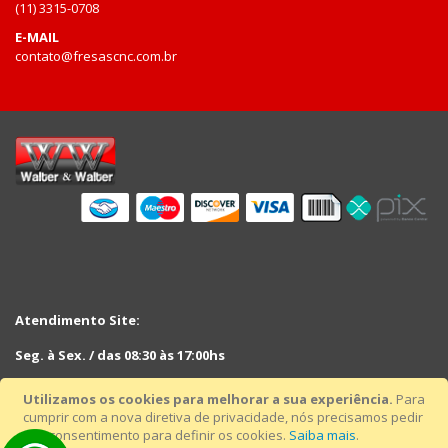
(11) 3315-0708
E-MAIL
contato@fresascnc.com.br
Atendimento Site:
Seg. à Sex. / das 08:30 às 17:00hs
Sáb. das 08:30hs às 12:30hs
Utilizamos os cookies para melhorar a sua experiência.
Para
cumprir com a nova diretiva de privacidade, nós precisamos pedir
seu consentimento para definir os cookies.
Saiba mais
.