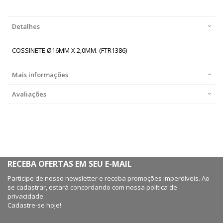
Detalhes
COSSINETE Ø16MM X 2,0MM. (FTR1386)
Mais informações
Avaliações
RECEBA OFERTAS EM SEU E-MAIL
Participe de nosso newsletter e receba promoções imperdíveis. Ao
se cadastrar, estará concordando com nossa política de
privacidade.
Cadastre-se hoje!