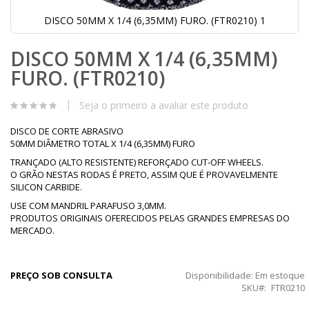
DISCO 50MM X 1/4 (6,35MM) FURO. (FTR0210) 1
Saltar
DISCO 50MM X 1/4 (6,35MM)
para
o
FURO. (FTR0210)
início
da
Galeria
Seja o primeiro a avaliar este produto
de
imagens
DISCO DE CORTE ABRASIVO
50MM DIÂMETRO TOTAL X 1/4 (6,35MM) FURO
TRANÇADO (ALTO RESISTENTE) REFORÇADO CUT-OFF WHEELS.
O GRÃO NESTAS RODAS É PRETO, ASSIM QUE É PROVAVELMENTE
SILICON CARBIDE.
USE COM MANDRIL PARAFUSO 3,0MM.
PRODUTOS ORIGINAIS OFERECIDOS PELAS GRANDES EMPRESAS DO
MERCADO.
PREÇO SOB CONSULTA
Disponibilidade:
Em estoque
SKU
FTR0210