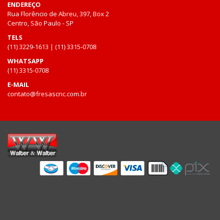
ENDEREÇO
Rua Florêncio de Abreu, 397, Box 2
Centro, São Paulo - SP
TELS
(11) 3229-1613 | (11) 3315-0708
WHATSAPP
(11) 3315-0708
E-MAIL
contato@fresascnc.com.br