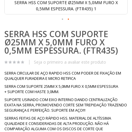
SERRA HSS COM SUPORTE Ø25MM X 5,0MM FURO X
0,5MM ESPESSURA. (FTR435) 1
Saltar
SERRA HSS COM SUPORTE
para
o
Ø25MM X 5,0MM FURO X
início
da
0,5MM ESPESSURA. (FTR435)
Galeria
de
Seja o primeiro a avaliar este produto
imagens
SERRA CIRCULAR DE AÇO RAPIDO HSS COM PODER DE FIXAÇÃO EM
QUALQUER FURADEIRA E MICRO RETIFICA
SERRA COM SUPORTE 25MM X 5,0MM FURO X 0,5MM ESPESSURA
+ SUPORTE COM HASTE 3,0MM.
SUPORTE USINADO COM EIXO INTERNO DANDO CENTRALIZAÇÃO
EXATA NA SERRA, PROMOVENDO CORTE SEM TREPIDAÇÃO TRAZENDO
SEGURANÇA E PERFEIÇÃO. SUPORTE EM AÇO!!!
SERRAS FEITAS DE AÇO RÁPIDO HSS. MATERIAL DE ALTÍSSIMA
QUALIDADE E CONSIDERADAS DE ALTA PRODUÇÃO. NÃO HÁ
COMPARAÇÃO ALGUMA COM OS DISCOS DE CORTE QUE