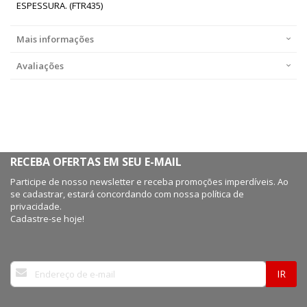
ESPESSURA. (FTR435)
Mais informações
Avaliações
RECEBA OFERTAS EM SEU E-MAIL
Participe de nosso newsletter e receba promoções imperdíveis. Ao
se cadastrar, estará concordando com nossa política de
privacidade.
Cadastre-se hoje!
Inscreva-
IR
se
na
nossa