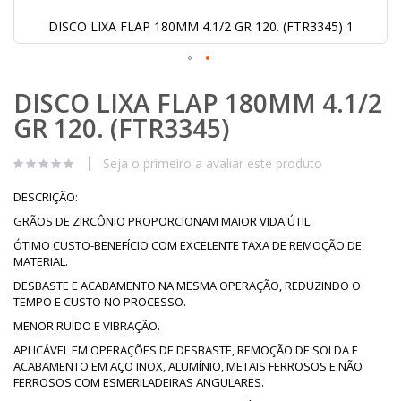
DISCO LIXA FLAP 180MM 4.1/2 GR 120. (FTR3345) 1
Saltar
DISCO LIXA FLAP 180MM 4.1/2
para
o
GR 120. (FTR3345)
início
da
Galeria
Seja o primeiro a avaliar este produto
de
imagens
DESCRIÇÃO:
GRÃOS DE ZIRCÔNIO PROPORCIONAM MAIOR VIDA ÚTIL.
ÓTIMO CUSTO-BENEFÍCIO COM EXCELENTE TAXA DE REMOÇÃO DE
MATERIAL.
DESBASTE E ACABAMENTO NA MESMA OPERAÇÃO, REDUZINDO O
TEMPO E CUSTO NO PROCESSO.
MENOR RUÍDO E VIBRAÇÃO.
APLICÁVEL EM OPERAÇÕES DE DESBASTE, REMOÇÃO DE SOLDA E
ACABAMENTO EM AÇO INOX, ALUMÍNIO, METAIS FERROSOS E NÃO
FERROSOS COM ESMERILADEIRAS ANGULARES.