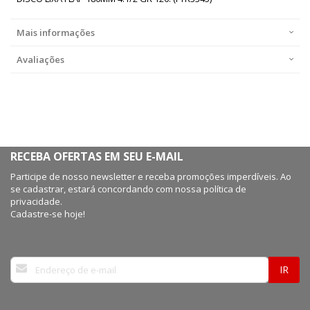
Mais informações
Avaliações
RECEBA OFERTAS EM SEU E-MAIL
Participe de nosso newsletter e receba promoções imperdíveis. Ao
se cadastrar, estará concordando com nossa política de
privacidade.
Cadastre-se hoje!
Inscreva-
IR
se
na
nossa