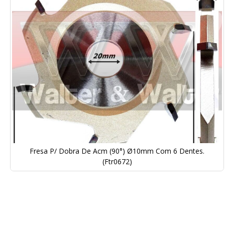
Galeria
de
imagens
Fresa P/ Dobra De Acm (90°) Ø10mm Com 6 Dentes.
(Ftr0672)
Saltar
para
o
início
da
Galeria