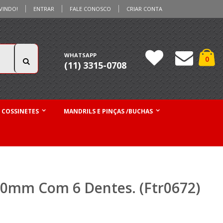
VINDO!
ENTRAR
FALE CONOSCO
CRIAR CONTA
Ca
WHATSAPP
iten
0
(11) 3315-0708
Pesquisa
 COSSINETES
MANDRILS E PINÇAS /BUCHAS
10mm Com 6 Dentes. (Ftr0672)