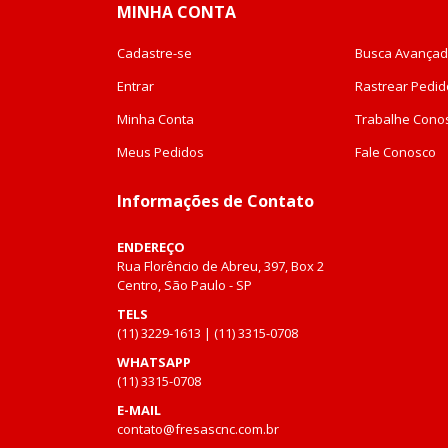
MINHA CONTA
Cadastre-se
Busca Avança
Entrar
Rastrear Pedid
Minha Conta
Trabalhe Cono
Meus Pedidos
Fale Conosco
Informações de Contato
ENDEREÇO
Rua Florêncio de Abreu, 397, Box 2
Centro, São Paulo - SP
TELS
(11) 3229-1613 | (11) 3315-0708
WHATSAPP
(11) 3315-0708
E-MAIL
contato@fresascnc.com.br