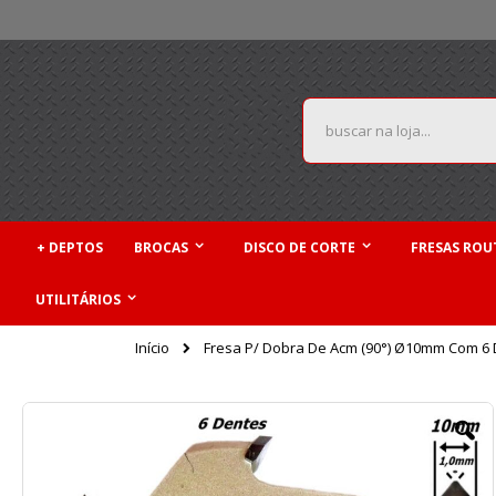
Pular
para
o
conteúdo
Pesquisa
+ DEPTOS
BROCAS
DISCO DE CORTE
FRESAS ROU
UTILITÁRIOS
Início
Fresa P/ Dobra De Acm (90°) Ø10mm Com 6 D
Pular
para
o
final
da