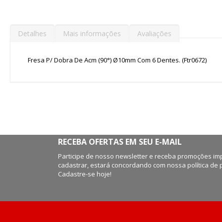
de
imagens
Detalhes
Mais informações
Avaliações
Fresa P/ Dobra De Acm (90°) Ø10mm Com 6 Dentes. (Ftr0672)
RECEBA OFERTAS EM SEU E-MAIL
Participe de nosso newsletter e receba promoções imp
cadastrar, estará concordando com nossa política de 
Cadastre-se hoje!