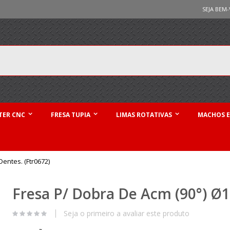
SEJA BEM-
TER CNC
FRESA TUPIA
LIMAS ROTATIVAS
MACHOS E
entes. (Ftr0672)
Fresa P/ Dobra De Acm (90°) Ø
Seja o primeiro a avaliar este produto