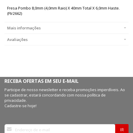
Fresa Pombo 8,0mm (4,0mm Raio) X 40mm Total X 6,0mm Haste.
(Ftr2662)
Mais informações
Avaliações
RECEBA OFERTAS EM SEU E-MAIL
Participe de nosso newsletter e receba promoções imperdíveis. Ao
se cadastrar, estará concordando com nossa política de
privacidade.
Cadastre-se hoje!
Inscreva-
IR
se