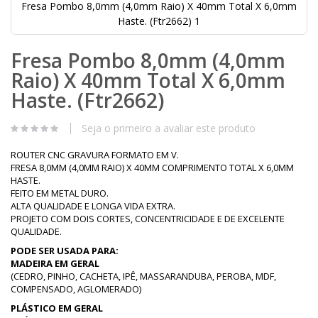
Fresa Pombo 8,0mm (4,0mm Raio) X 40mm Total X 6,0mm
Haste. (Ftr2662) 1
Saltar
Fresa Pombo 8,0mm (4,0mm
para
o
Raio) X 40mm Total X 6,0mm
início
da
Haste. (Ftr2662)
Galeria
de
Seja o primeiro a avaliar este produto
imagens
ROUTER CNC GRAVURA FORMATO EM V.
FRESA 8,0MM (4,0MM RAIO) X 40MM COMPRIMENTO TOTAL X 6,0MM
HASTE.
FEITO EM METAL DURO.
ALTA QUALIDADE E LONGA VIDA EXTRA.
PROJETO COM DOIS CORTES, CONCENTRICIDADE E DE EXCELENTE
QUALIDADE.
PODE SER USADA PARA:
MADEIRA EM GERAL
(CEDRO, PINHO, CACHETA, IPÊ, MASSARANDUBA, PEROBA, MDF,
COMPENSADO, AGLOMERADO)
PLÁSTICO EM GERAL