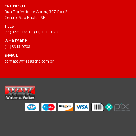
ENDEREÇO
Rua Florêncio de Abreu, 397, Box 2
Centro, São Paulo - SP
TELS
(11) 3229-1613 | (11) 3315-0708
WHATSAPP
(11) 3315-0708
E-MAIL
contato@fresascnc.com.br