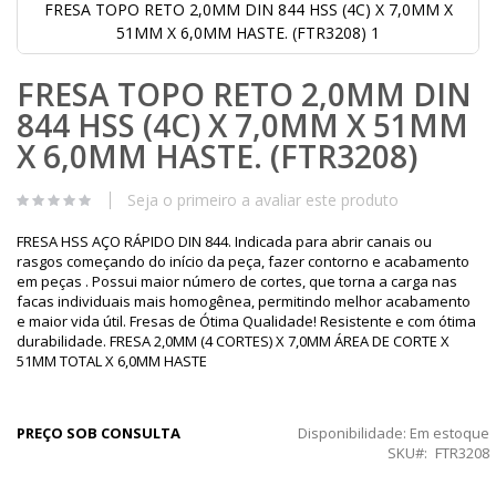
FRESA TOPO RETO 2,0MM DIN 844 HSS (4C) X 7,0MM X
51MM X 6,0MM HASTE. (FTR3208) 1
Saltar
FRESA TOPO RETO 2,0MM DIN
para
o
844 HSS (4C) X 7,0MM X 51MM
início
da
X 6,0MM HASTE. (FTR3208)
Galeria
de
Seja o primeiro a avaliar este produto
imagens
FRESA HSS AÇO RÁPIDO DIN 844. Indicada para abrir canais ou
rasgos começando do início da peça, fazer contorno e acabamento
em peças . Possui maior número de cortes, que torna a carga nas
facas individuais mais homogênea, permitindo melhor acabamento
e maior vida útil. Fresas de Ótima Qualidade! Resistente e com ótima
durabilidade. FRESA 2,0MM (4 CORTES) X 7,0MM ÁREA DE CORTE X
51MM TOTAL X 6,0MM HASTE
PREÇO SOB CONSULTA
Disponibilidade:
Em estoque
SKU
FTR3208