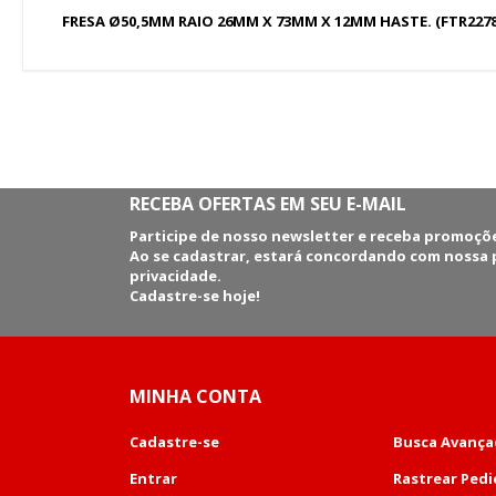
de
FRESA Ø50,5MM RAIO 26MM X 73MM X 12MM HASTE. (FTR2278
imagens
RECEBA OFERTAS EM SEU E-MAIL
Participe de nosso newsletter e receba promoçõe
Ao se cadastrar, estará concordando com nossa p
privacidade.
Cadastre-se hoje!
MINHA CONTA
Cadastre-se
Busca Avança
Entrar
Rastrear Ped