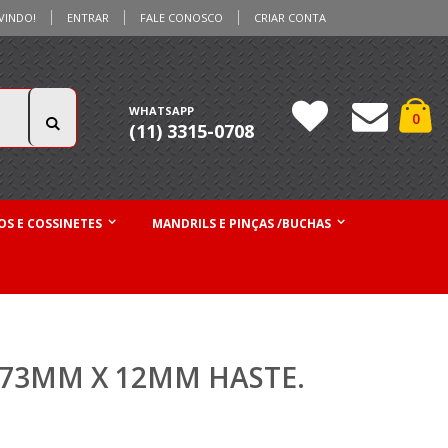
VINDO!
ENTRAR
FALE CONOSCO
CRIAR CONTA
Ca
WHATSAPP
iten
0
(11) 3315-0708
Pesquisa
S E COSSINETES
MANDRILS E PINÇAS /BUCHAS
 73MM X 12MM HASTE.