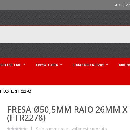
SEJA BEM-
ROUTER CNC
FRESA TUPIA
LIMAS ROTATIVAS
MACHO
HASTE. (FTR2278)
FRESA Ø50,5MM RAIO 26MM X
(FTR2278)
Seja o primeiro a avaliar este produto