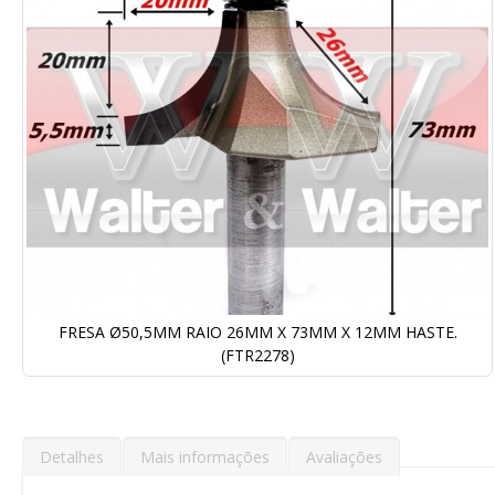
Galeria
de
imagens
FRESA Ø50,5MM RAIO 26MM X 73MM X 12MM HASTE.
(FTR2278)
Saltar
para
o
início
Detalhes
Mais informações
Avaliações
da
Galeria