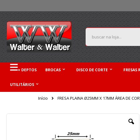
Pular
para
o
conteúdo
Pesquisa
+ DEPTOS
BROCAS
DISCO DE CORTE
FRESAS 
UTILITÁRIOS
Início
FRESA PLAINA Ø25MM X 17MM ÁREA DE CORT
Pular
para
o
final
da