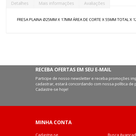
Detalhes
Mais informações
Avaliações
de
imagens
FRESA PLAINA Ø25MM X 17MM ÁREA DE CORTE X 55MM TOTAL X 12
RECEBA OFERTAS EM SEU E-MAIL
Participe de nosso newsletter e receba promoções imp
cadastrar, estará concordando com nossa política de 
Cadastre-se hoje!
MINHA CONTA
Cadastre-se
Busca Avança