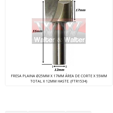
Galeria
de
imagens
FRESA PLAINA Ø25MM X 17MM ÁREA DE CORTE X 55MM
TOTAL X 12MM HASTE. (FTR1534)
Saltar
para
o
início
da
Galeria