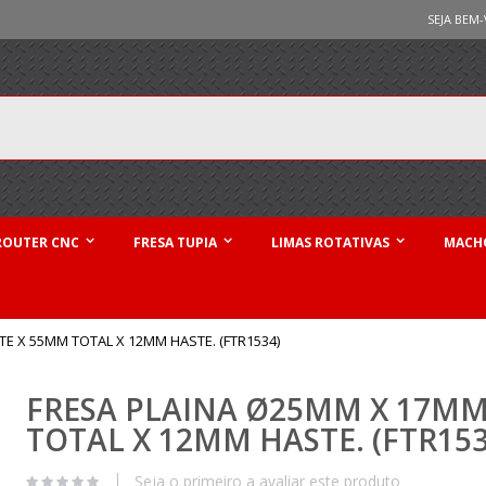
SEJA BEM-
ROUTER CNC
FRESA TUPIA
LIMAS ROTATIVAS
MACHO
E X 55MM TOTAL X 12MM HASTE. (FTR1534)
FRESA PLAINA Ø25MM X 17MM
TOTAL X 12MM HASTE. (FTR153
Seja o primeiro a avaliar este produto