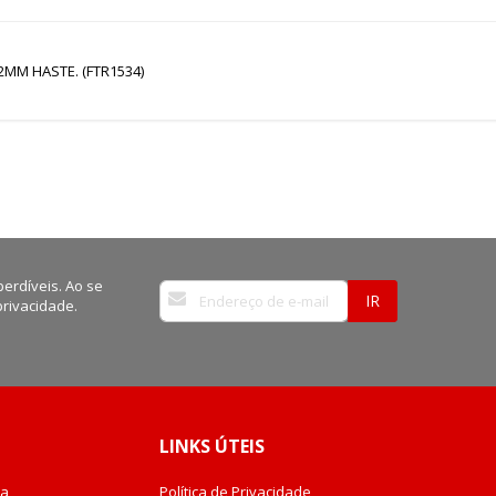
MM HASTE. (FTR1534)
erdíveis. Ao se
Inscreva-
IR
privacidade.
se
na
nossa
Newsletter:
LINKS ÚTEIS
da
Política de Privacidade