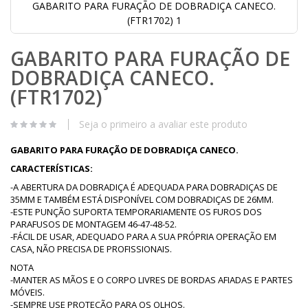
GABARITO PARA FURAÇÃO DE DOBRADIÇA CANECO.
(FTR1702) 1
Saltar
GABARITO PARA FURAÇÃO DE
para
o
DOBRADIÇA CANECO.
início
da
(FTR1702)
Galeria
de
Seja o primeiro a avaliar este produto
imagens
GABARITO PARA FURAÇÃO DE DOBRADIÇA CANECO.
CARACTERÍSTICAS:
-A ABERTURA DA DOBRADIÇA É ADEQUADA PARA DOBRADIÇAS DE
35MM E TAMBÉM ESTÁ DISPONÍVEL COM DOBRADIÇAS DE 26MM.
-ESTE PUNÇÃO SUPORTA TEMPORARIAMENTE OS FUROS DOS
PARAFUSOS DE MONTAGEM 46-47-48-52.
-FÁCIL DE USAR, ADEQUADO PARA A SUA PRÓPRIA OPERAÇÃO EM
CASA, NÃO PRECISA DE PROFISSIONAIS.
NOTA
-MANTER AS MÃOS E O CORPO LIVRES DE BORDAS AFIADAS E PARTES
MÓVEIS.
-SEMPRE USE PROTEÇÃO PARA OS OLHOS.