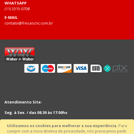
WHATSAPP
(11) 3315-0708
E-MAIL
contato@fresascnc.com.br
Atendimento Site:
Seg. à Sex. / das 08:30 às 17:00hs
Sáb. das 08:30hs às 12:30hs
Utilizamos os cookies para melhorar a sua experiência.
Para
cumprir com a nova diretiva de privacidade, nós precisamos pedir