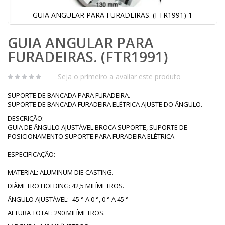
GUIA ANGULAR PARA FURADEIRAS. (FTR1991) 1
Saltar
GUIA ANGULAR PARA
para
o
FURADEIRAS. (FTR1991)
início
da
Galeria
Seja o primeiro a avaliar este produto
de
imagens
SUPORTE DE BANCADA PARA FURADEIRA.
SUPORTE DE BANCADA FURADEIRA ELÉTRICA AJUSTE DO ÂNGULO.
DESCRIÇÃO:
GUIA DE ÂNGULO AJUSTÁVEL BROCA SUPORTE, SUPORTE DE
POSICIONAMENTO SUPORTE PARA FURADEIRA ELÉTRICA
ESPECIFICAÇÃO:
MATERIAL: ALUMINUM DIE CASTING.
DIÂMETRO HOLDING: 42,5 MILÍMETROS.
ÂNGULO AJUSTÁVEL: -45 ° A 0 °, 0 ° A 45 °
ALTURA TOTAL: 290 MILÍMETROS.