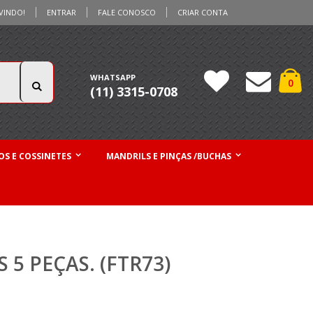
VINDO!
ENTRAR
FALE CONOSCO
CRIAR CONTA
Ca
WHATSAPP
iten
0
(11) 3315-0708
Pesquisa
S E COSSINETES
MANDRILS E PINÇAS /BUCHAS
5 PEÇAS. (FTR73)