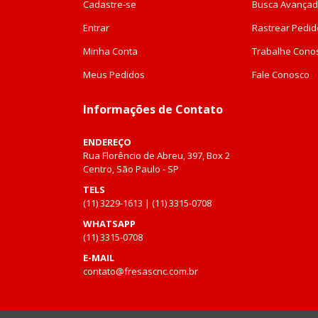
Cadastre-se
Busca Avança
Entrar
Rastrear Pedid
Minha Conta
Trabalhe Cono
Meus Pedidos
Fale Conosco
Informações de Contato
ENDEREÇO
Rua Florêncio de Abreu, 397, Box 2
Centro, São Paulo - SP
TELS
(11) 3229-1613 | (11) 3315-0708
WHATSAPP
(11) 3315-0708
E-MAIL
contato@fresascnc.com.br