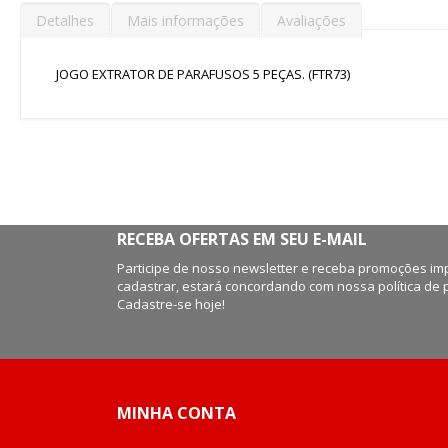
para
o
Detalhes
Mais informações
Avaliações
início
da
Galeria
JOGO EXTRATOR DE PARAFUSOS 5 PEÇAS. (FTR73)
de
imagens
RECEBA OFERTAS EM SEU E-MAIL
Participe de nosso newsletter e receba promoções imp
cadastrar, estará concordando com nossa política de 
Cadastre-se hoje!
MINHA CONTA