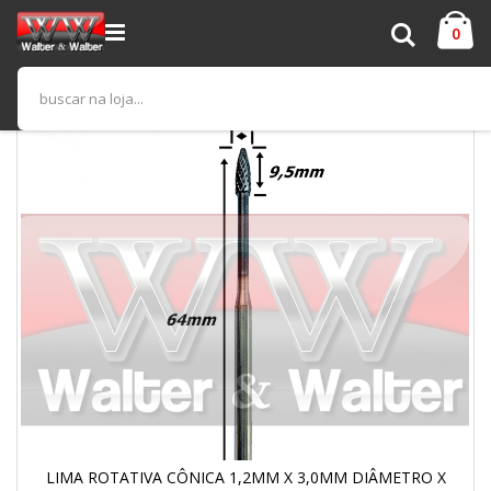
Pular
Ca
para
Pesquisa
iten
0
o
conteúdo
Pular
para
o
final
da
Galeria
de
imagens
LIMA ROTATIVA CÔNICA 1,2MM X 3,0MM DIÂMETRO X