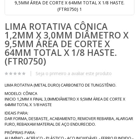
9,5MM ÁREA DE CORTE X 64MM TOTAL X 1/8 HASTE.
(FTR0750) 1
Saltar
LIMA ROTATIVA CÔNICA
para
o
1,2MM X 3,0MM DIÂMETRO X
início
da
9,5MM ÁREA DE CORTE X
Galeria
64MM TOTAL X 1/8 HASTE.
de
imagens
(FTR0750)
Seja o primeiro a avaliar este produto
LIMA ROTATIVA (METAL DURO) CARBONETO DE TUNGSTÊNIO.
MODELO: CÔNICA
INICIO 1,2MM X FINAL 3,0MMDIÂMETRO X 9,5MM ÁREA DE CORTE X
64MM TOTAL X 1/8 HASTE
IDEAIS PARA:
DAR FORMA, DESBASTE, ACABAMENTO, REMOVER REBARBA, ALARGAR
FURO, REBAIXAM MATERIAL DE AÇO ENDURECIDO.
PRÓPRIAS PARA:
ALUMÍNIO - ACRÍLICO - PLÁSTICO - AÇO INOXIDÁVEL - FERRO FUNDIDO -