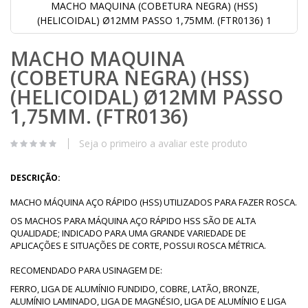
MACHO MAQUINA (COBETURA NEGRA) (HSS)
(HELICOIDAL) Ø12MM PASSO 1,75MM. (FTR0136) 1
Saltar
MACHO MAQUINA
para
o
(COBETURA NEGRA) (HSS)
início
da
(HELICOIDAL) Ø12MM PASSO
Galeria
1,75MM. (FTR0136)
de
imagens
Seja o primeiro a avaliar este produto
DESCRIÇÃO:
MACHO MÁQUINA AÇO RÁPIDO (HSS) UTILIZADOS PARA FAZER ROSCA.
OS MACHOS PARA MÁQUINA AÇO RÁPIDO HSS SÃO DE ALTA
QUALIDADE; INDICADO PARA UMA GRANDE VARIEDADE DE
APLICAÇÕES E SITUAÇÕES DE CORTE, POSSUI ROSCA MÉTRICA.
RECOMENDADO PARA USINAGEM DE:
FERRO, LIGA DE ALUMÍNIO FUNDIDO, COBRE, LATÃO, BRONZE,
ALUMÍNIO LAMINADO, LIGA DE MAGNÉSIO, LIGA DE ALUMÍNIO E LIGA