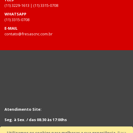
(11) 3229-1613 | (11) 3315-0708
WHATSAPP
(11) 3315-0708
E-MAIL
contato@fresascnc.com.br
Atendimento Site:
Seg. à Sex. / das 08:30 às 17:00hs
Sáb. das 08:30hs às 12:30hs
Utilizamos os cookies para melhorar a sua experiência.
Para