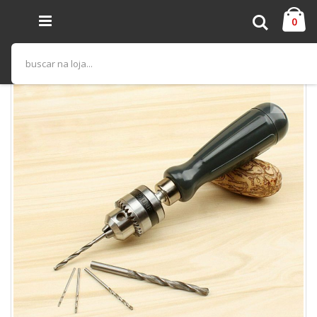
Pular
Ca
para
Pesquisa
iten
0
o
conteúdo
Pular
para
o
final
da
Galeria
de
imagens