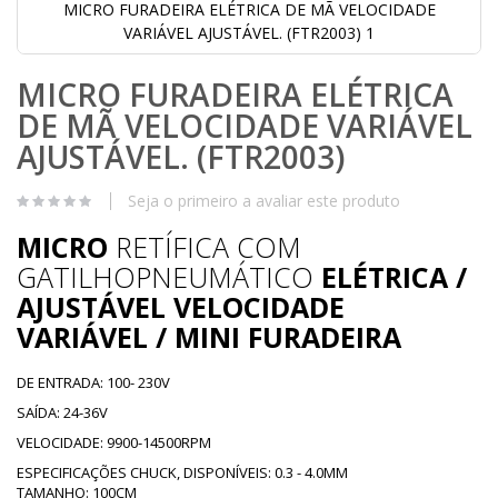
MICRO FURADEIRA ELÉTRICA DE MÃ VELOCIDADE
VARIÁVEL AJUSTÁVEL. (FTR2003) 1
Saltar
MICRO FURADEIRA ELÉTRICA
para
o
DE MÃ VELOCIDADE VARIÁVEL
início
da
AJUSTÁVEL. (FTR2003)
Galeria
de
Seja o primeiro a avaliar este produto
imagens
MICRO
RETÍFICA COM
GATILHOPNEUMÁTICO
ELÉTRICA /
AJUSTÁVEL VELOCIDADE
VARIÁVEL / MINI FURADEIRA
DE ENTRADA: 100- 230V
SAÍDA: 24-36V
VELOCIDADE: 9900-14500RPM
ESPECIFICAÇÕES CHUCK, DISPONÍVEIS: 0.3 - 4.0MM
TAMANHO: 100CM