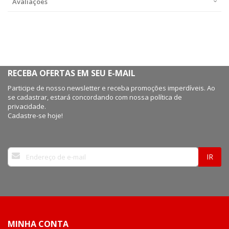
Avaliações
RECEBA OFERTAS EM SEU E-MAIL
Participe de nosso newsletter e receba promoções imperdíveis. Ao
se cadastrar, estará concordando com nossa política de
privacidade.
Cadastre-se hoje!
Inscreva-
IR
se
na
nossa
Newsletter:
MINHA CONTA