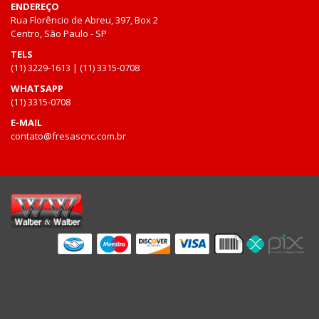
ENDEREÇO
Rua Florêncio de Abreu, 397, Box 2
Centro, São Paulo - SP
TELS
(11) 3229-1613 | (11) 3315-0708
WHATSAPP
(11) 3315-0708
E-MAIL
contato@fresascnc.com.br