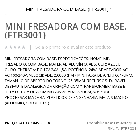
MINI FRESADORA COM BASE. (FTR3001) 1
Saltar
MINI FRESADORA COM BASE.
para
o
(FTR3001)
início
da
Galeria
Seja o primeiro a avaliar este produto
de
imagens
MINI FRESADORA COM BASE. ESPECIFICAÇÕES: NOME: MINI
FRESADORA COM BASE. MATERIAL: ALUMÍNIO, ABS. COR: AZUL E
OURO. ENTRADA: DC 12V-24V 1,5A. POTÊNCIA: 24W. ADAPTADOR AC:
AC 100-240V. VELOCIDADE: 2,0000RPM / MIN. FAIXA DE APERTO: 1-6MM.
TAMANHO DE APERTO DO TORNO: 25-35MM. RECURSOS: DURÁVEL.
DESFRUTE DA ALEGRIA DA CRIAÇÃO COM "TRANSFORMER" BASE É
FEITA DE LIGA DE ALUMÍNIO AVANÇADA. APLICAÇÃO: PODE
PROCESSAR MADEIRA, PLÁSTICOS DE ENGENHARIA, METAIS MACIOS
(ALUMÍNIO, COBRE, ETC.).
PREÇO SOB CONSULTA
Disponibilidade:
Em estoque
SKU
FTR3001