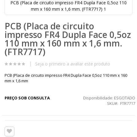
PCB (Placa de circuito impresso FR4 Dupla Face 0,5oz 110
mm x 160 mm x 1,6 mm. (FTR7717) 1
Saltar
PCB (Placa de circuito
para
o
impresso FR4 Dupla Face 0,5oz
início
da
110 mm x 160 mm x 1,6 mm.
Galeria
(FTR7717)
de
imagens
Seja o primeiro a avaliar este produto
PCB (Placa de circuito impresso FR4 Dupla Face 0,5oz 110 mm x 160
mm x 1,6 mm
PREÇO SOB CONSULTA
Disponibilidade:
ESGOTADO
SKU
FTR7717