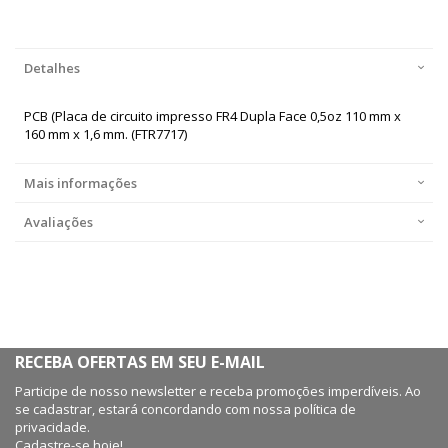
Detalhes
PCB (Placa de circuito impresso FR4 Dupla Face 0,5oz 110 mm x
160 mm x 1,6 mm. (FTR7717)
Mais informações
Avaliações
RECEBA OFERTAS EM SEU E-MAIL
Participe de nosso newsletter e receba promoções imperdíveis. Ao
se cadastrar, estará concordando com nossa política de
privacidade.
Cadastre-se hoje!