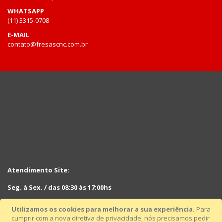
WHATSAPP
(11) 3315-0708
E-MAIL
contato@fresascnc.com.br
Atendimento Site:
Seg. à Sex. / das 08:30 às 17:00hs
Sáb. das 08:30hs às 12:30hs
Utilizamos os cookies para melhorar a sua experiência.
Para
cumprir com a nova diretiva de privacidade, nós precisamos pedir