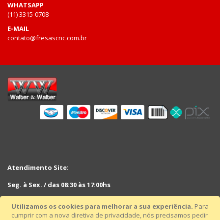
WHATSAPP
(11) 3315-0708
E-MAIL
contato@fresascnc.com.br
Atendimento Site:
Seg. à Sex. / das 08:30 às 17:00hs
Sáb. das 08:30hs às 12:30hs
Utilizamos os cookies para melhorar a sua experiência.
Para
cumprir com a nova diretiva de privacidade, nós precisamos pedir