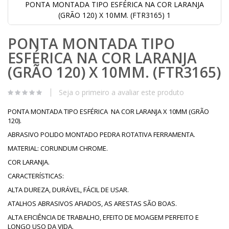
PONTA MONTADA TIPO ESFÉRICA NA COR LARANJA
(GRÃO 120) X 10MM. (FTR3165) 1
Saltar
PONTA MONTADA TIPO
para
o
ESFÉRICA NA COR LARANJA
início
da
(GRÃO 120) X 10MM. (FTR3165)
Galeria
de
Seja o primeiro a avaliar este produto
imagens
PONTA MONTADA TIPO ESFÉRICA NA COR LARANJA X 10MM (GRÃO
120).
ABRASIVO POLIDO MONTADO PEDRA ROTATIVA FERRAMENTA.
MATERIAL: CORUNDUM CHROME.
COR LARANJA.
CARACTERÍSTICAS:
ALTA DUREZA, DURÁVEL, FÁCIL DE USAR.
ATALHOS ABRASIVOS AFIADOS, AS ARESTAS SÃO BOAS.
ALTA EFICIÊNCIA DE TRABALHO, EFEITO DE MOAGEM PERFEITO E
LONGO USO DA VIDA.