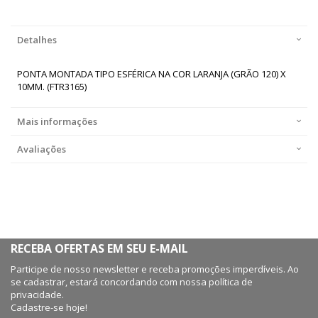
Detalhes
PONTA MONTADA TIPO ESFÉRICA NA COR LARANJA (GRÃO 120) X
10MM. (FTR3165)
Mais informações
Avaliações
RECEBA OFERTAS EM SEU E-MAIL
Participe de nosso newsletter e receba promoções imperdíveis. Ao
se cadastrar, estará concordando com nossa política de
privacidade.
Cadastre-se hoje!