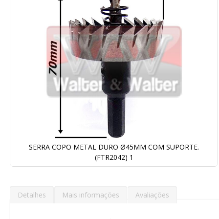
Galeria
de
imagens
SERRA COPO METAL DURO Ø45MM COM SUPORTE.
(FTR2042) 1
Saltar
para
o
Detalhes
Mais informações
Avaliações
início
da
Galeria