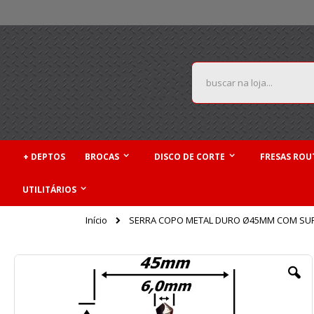
Pular
para
o
conteúdo
Pesquisa
+ DEPTOS
BROCAS
DISCO DE CORTE
FRESAS ROU
UTILITÁRIOS
Início
SERRA COPO METAL DURO Ø45MM COM SUPO
Pular
para
o
final
da