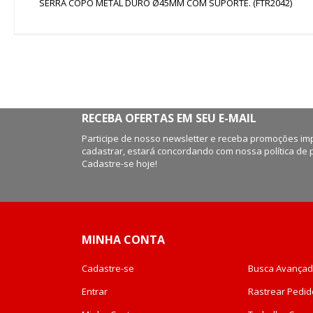
SERRA COPO METAL DURO Ø45MM COM SUPORTE. (FTR2042)
de
imagens
RECEBA OFERTAS EM SEU E-MAIL
Participe de nosso newsletter e receba promoções imp
cadastrar, estará concordando com nossa política de 
Cadastre-se hoje!
MINHA CONTA
Cadastre-se
Busca Avança
Entrar
Rastrear Pedid