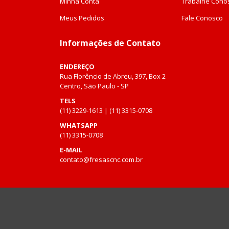
Minha Conta
Trabalhe Cono
Meus Pedidos
Fale Conosco
Informações de Contato
ENDEREÇO
Rua Florêncio de Abreu, 397, Box 2
Centro, São Paulo - SP
TELS
(11) 3229-1613 | (11) 3315-0708
WHATSAPP
(11) 3315-0708
E-MAIL
contato@fresascnc.com.br