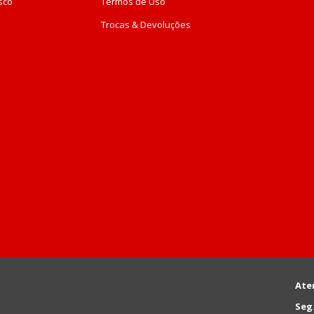
sco
Termos de Uso
Trocas & Devoluções
Ate
Seg.