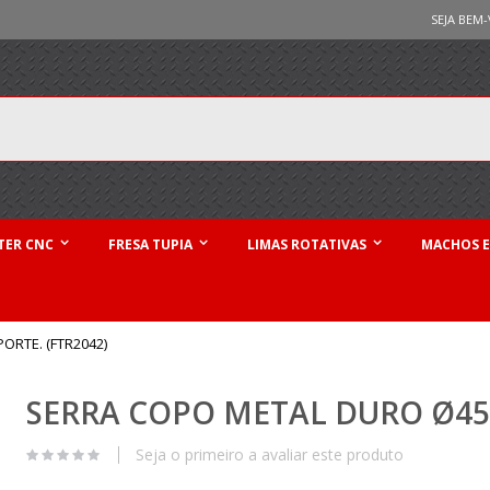
SEJA BEM-
TER CNC
FRESA TUPIA
LIMAS ROTATIVAS
MACHOS E
RTE. (FTR2042)
SERRA COPO METAL DURO Ø45
Seja o primeiro a avaliar este produto