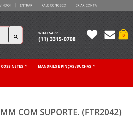
VINDO!
ENTRAR
FALE CONOSCO
CRIAR CONTA
Ca
WHATSAPP
iten
0
(11) 3315-0708
Pesquisa
 COSSINETES
MANDRILS E PINÇAS /BUCHAS
MM COM SUPORTE. (FTR2042)