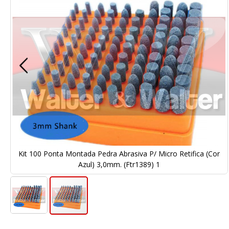
Galeria
de
imagens
r
Kit 100 Ponta Montada Pedra Abrasiva P/ Micro Retifica (Cor
Azul) 3,0mm. (Ftr1389) 1
Saltar