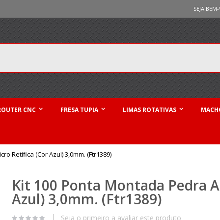
SEJA BEM-
ROUTER CNC
FRESA TUPIA
LIMAS ROTATIVAS
MACHO
o Retifica (Cor Azul) 3,0mm. (Ftr1389)
Kit 100 Ponta Montada Pedra Ab
Azul) 3,0mm. (Ftr1389)
Seja o primeiro a avaliar este produto