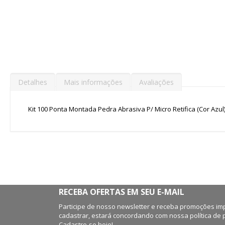
para
o
início
da
Galeria
de
imagens
Detalhes
Mais informações
Avaliações
Kit 100 Ponta Montada Pedra Abrasiva P/ Micro Retifica (Cor Azul)
RECEBA OFERTAS EM SEU E-MAIL
Participe de nosso newsletter e receba promoções imp
cadastrar, estará concordando com nossa política de 
Cadastre-se hoje!