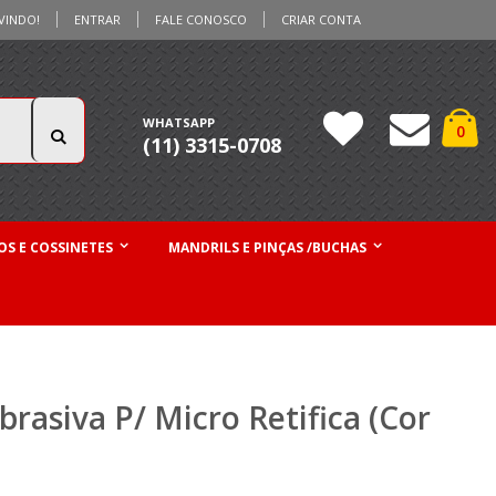
VINDO!
ENTRAR
FALE CONOSCO
CRIAR CONTA
Ca
WHATSAPP
iten
0
(11) 3315-0708
Pesquisa
S E COSSINETES
MANDRILS E PINÇAS /BUCHAS
rasiva P/ Micro Retifica (Cor