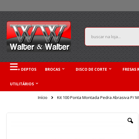
Pular
para
o
conteúdo
Pesquisa
+ DEPTOS
BROCAS
DISCO DE CORTE
FRESAS 
UTILITÁRIOS
Início
Kit 100 Ponta Montada Pedra Abrasiva P/ Micr
Pular
para
o
final
da