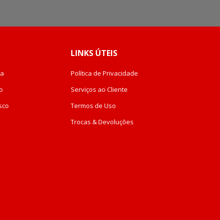
na
nossa
Newsletter:
LINKS ÚTEIS
da
Política de Privacidade
o
Serviços ao Cliente
sco
Termos de Uso
Trocas & Devoluções