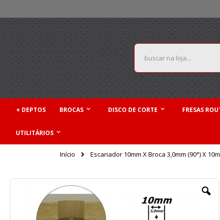
Pular
para
o
conteúdo
Pesquisa
+ DEPTOS
BROCAS
DISCO DE CORTE
FRESAS ROU
UTILITÁRIOS
Início
Escariador 10mm X Broca 3,0mm (90°) X 10mm
Pular
para
o
final
da