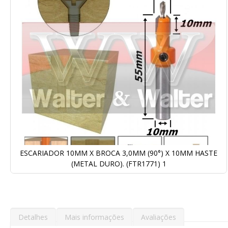
Galeria
de
imagens
ESCARIADOR 10MM X BROCA 3,0MM (90°) X 10MM HASTE
(METAL DURO). (FTR1771) 1
Saltar
para
o
início
da
Detalhes
Mais informações
Avaliações
Galeria