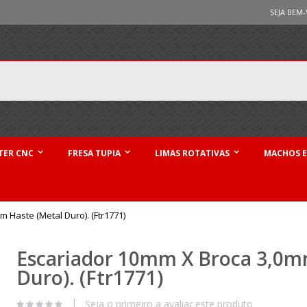
SEJA BEM-
TER CNC
FRESA TUPIA
LIMAS ROTATIVAS
MACHOS E
 Haste (Metal Duro). (Ftr1771)
Escariador 10mm X Broca 3,0m
Duro). (Ftr1771)
Seja o primeiro a avaliar este produto