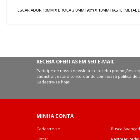
de
imagens
ESCARIADOR 10MM X BROCA 3,0MM (90°) X 10MM HASTE (METAL DU
RECEBA OFERTAS EM SEU E-MAIL
Participe de nosso newsletter e receba promoções imp
cadastrar, estará concordando com nossa política de 
Cadastre-se hoje!
MINHA CONTA
Cadastre-se
Busca Avança
Entrar
Rastrear Pedid