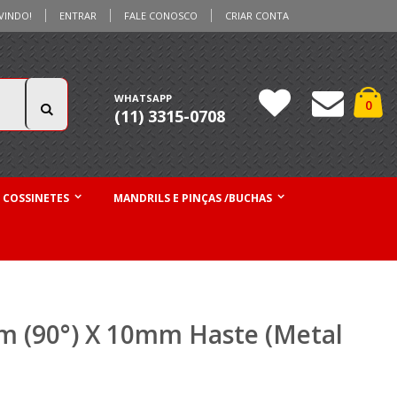
VINDO!
ENTRAR
FALE CONOSCO
CRIAR CONTA
Ca
WHATSAPP
iten
0
(11) 3315-0708
Pesquisa
 COSSINETES
MANDRILS E PINÇAS /BUCHAS
m (90°) X 10mm Haste (Metal